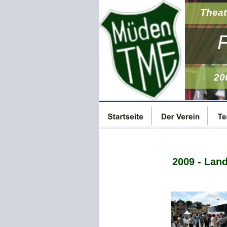
Theat
F
20
2009 - Lan